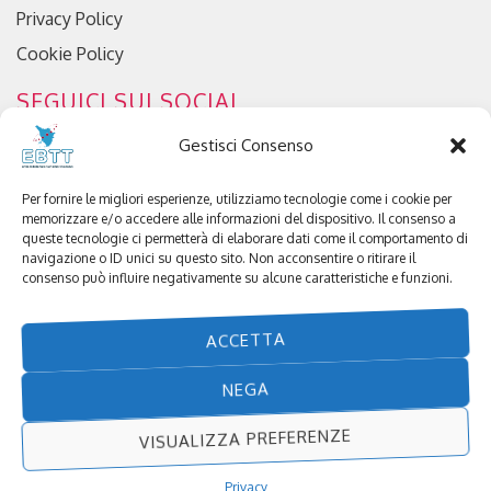
Privacy Policy
Cookie Policy
SEGUICI SUI SOCIAL
Gestisci Consenso
Per fornire le migliori esperienze, utilizziamo tecnologie come i cookie per
memorizzare e/o accedere alle informazioni del dispositivo. Il consenso a
queste tecnologie ci permetterà di elaborare dati come il comportamento di
navigazione o ID unici su questo sito. Non acconsentire o ritirare il
consenso può influire negativamente su alcune caratteristiche e funzioni.
© 2023 Ente Bilaterale Turismo Toscano
-
ACCETTA
c.f. 94054030484 | Tutti i diritti sono riservati e coperti
NEGA
da copyright | Powered by
Mediaera
VISUALIZZA PREFERENZE
Privacy