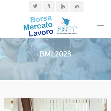
ME
BML2023