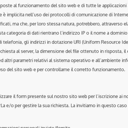
eposte al funzionamento del sito web e di tutte le applicazioni
ne è implicita nell’uso dei protocolli di comunicazione di Intern
ificati, ma che, per loro stessa natura, potrebbero, attraverso 
sta categoria di dati rientrano l’indirizzo IP o il nome a dominio 
telefonia, gli indirizzi in dotazione URI (Uniform Resource Identi
richiesta al server, la dimensione del file ottenuto in risposta, i
 ed altri parametri relativi al sistema operativo e all’ambiente 
’uso del sito web e per controllarne il corretto funzionamento.
izzare il form presente sul nostro sito web per l’iscrizione ai n
rLa e/o per gestire la sua richiesta. La invitiamo in questo cas