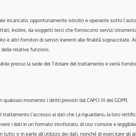
nale incaricato, opportunamente istruito e operante sotto l’autor
tati, inoltre, da soggetti terzi che forniscono servizi strumental
 e altri fornitori di servizi inerenti alle finalità sopraccitate.
delle relative funzioni.
nibile presso la sede del Titolare del trattamento e verrà fornito
 qualsiasi momento i diritti previsti dal CAPO III del GDPR.
el trattamento l’accesso ai dati che La riguardano, la loro rettifi
evere i dati in un formato strutturato, di uso comune e leggibil
to o in parte all’utilizzo dei dati, nonché di esercitare gli altri