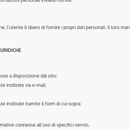
ormazioni personali inviate/fornite.
one, l’utente è libero di fornire i propri dati personali. Il lo
IURIDICHE
esse a disposizione dal sito;
te inoltrate via e-mail;
te inoltrate tramite il form di cui sopra;
rmative connesse all’uso di specifici servizi.